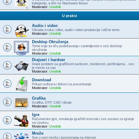
kategoriju, a tiče se Slackware linuxa
Moderator:
Urednik
U praksi
Audio i video
Obrada zvuka i slike, audio i video produkcija i slične teme
Moderator:
Urednik
Desktop Okruženja
Teme koje se tiču podešavanja i zanimljivosti u vezi desktop
okruženja
Moderator:
Urednik
Drajveri i hardver
Imate problem sa grafičkom karticom, monitorom, periferijama... ovo
je mesto za vas
Moderator:
Urednik
Download
Prikazi softvera i linkovi za preuzimanje
Moderator:
Urednik
Grafika
Grafika, DTP, CAD i dizajn
Moderator:
Urednik
Igre
Računarske igre, emulacija igračkih konzola i sve vezano za igranje
na Linuksu.
Moderator:
Urednik
Mreže
Sve u vezi mreža i povezivanja na Internet