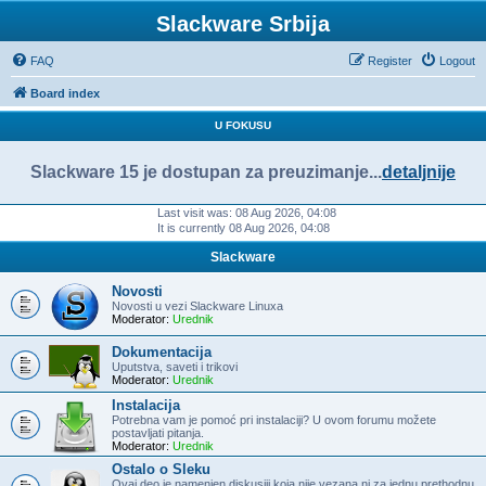
Slackware Srbija
FAQ
Register
Logout
Board index
U FOKUSU
Slackware 15 je dostupan za preuzimanje...
detaljnije
Last visit was: 08 Aug 2026, 04:08
It is currently 08 Aug 2026, 04:08
Slackware
Novosti
Novosti u vezi Slackware Linuxa
Moderator:
Urednik
Dokumentacija
Uputstva, saveti i trikovi
Moderator:
Urednik
Instalacija
Potrebna vam je pomoć pri instalaciji? U ovom forumu možete
postavljati pitanja.
Moderator:
Urednik
Ostalo o Sleku
Ovaj deo je namenjen diskusiji koja nije vezana ni za jednu prethodnu