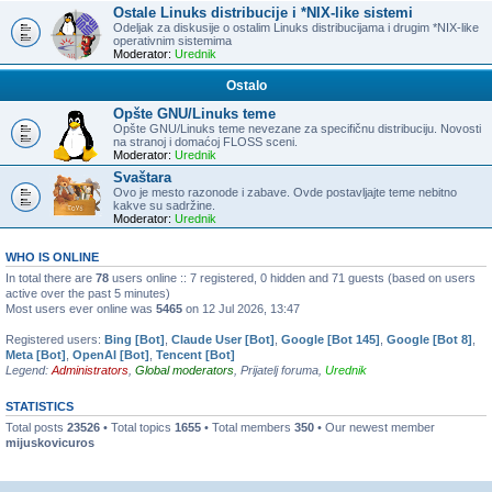
Ostale Linuks distribucije i *NIX-like sistemi
Odeljak za diskusije o ostalim Linuks distribucijama i drugim *NIX-like
operativnim sistemima
Moderator:
Urednik
Ostalo
Opšte GNU/Linuks teme
Opšte GNU/Linuks teme nevezane za specifičnu distribuciju. Novosti
na stranoj i domaćoj FLOSS sceni.
Moderator:
Urednik
Svaštara
Ovo je mesto razonode i zabave. Ovde postavljajte teme nebitno
kakve su sadržine.
Moderator:
Urednik
WHO IS ONLINE
In total there are
78
users online :: 7 registered, 0 hidden and 71 guests (based on users
active over the past 5 minutes)
Most users ever online was
5465
on 12 Jul 2026, 13:47
Registered users:
Bing [Bot]
,
Claude User [Bot]
,
Google [Bot 145]
,
Google [Bot 8]
,
Meta [Bot]
,
OpenAI [Bot]
,
Tencent [Bot]
Legend:
Administrators
,
Global moderators
,
Prijatelj foruma
,
Urednik
STATISTICS
Total posts
23526
• Total topics
1655
• Total members
350
• Our newest member
mijuskovicuros