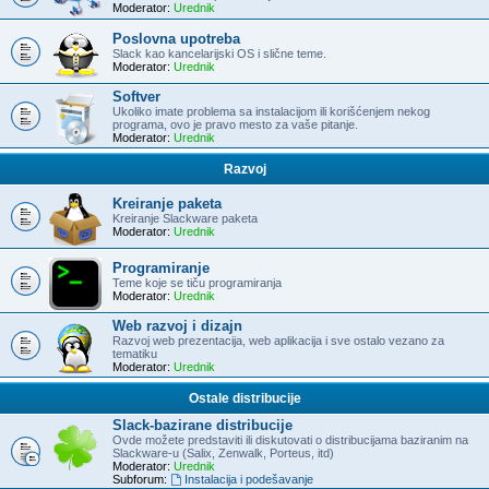
Moderator:
Urednik
Poslovna upotreba
Slack kao kancelarijski OS i slične teme.
Moderator:
Urednik
Softver
Ukoliko imate problema sa instalacijom ili korišćenjem nekog
programa, ovo je pravo mesto za vaše pitanje.
Moderator:
Urednik
Razvoj
Kreiranje paketa
Kreiranje Slackware paketa
Moderator:
Urednik
Programiranje
Teme koje se tiču programiranja
Moderator:
Urednik
Web razvoj i dizajn
Razvoj web prezentacija, web aplikacija i sve ostalo vezano za
tematiku
Moderator:
Urednik
Ostale distribucije
Slack-bazirane distribucije
Ovde možete predstaviti ili diskutovati o distribucijama baziranim na
Slackware-u (Salix, Zenwalk, Porteus, itd)
Moderator:
Urednik
Subforum:
Instalacija i podešavanje