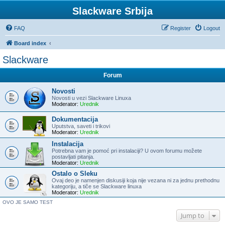
Slackware Srbija
FAQ
Register
Logout
Board index
Slackware
Forum
Novosti
Novosti u vezi Slackware Linuxa
Moderator:
Urednik
Dokumentacija
Uputstva, saveti i trikovi
Moderator:
Urednik
Instalacija
Potrebna vam je pomoć pri instalaciji? U ovom forumu možete
postavljati pitanja.
Moderator:
Urednik
Ostalo o Sleku
Ovaj deo je namenjen diskusiji koja nije vezana ni za jednu prethodnu
kategoriju, a tiče se Slackware linuxa
Moderator:
Urednik
OVO JE SAMO TEST
Jump to