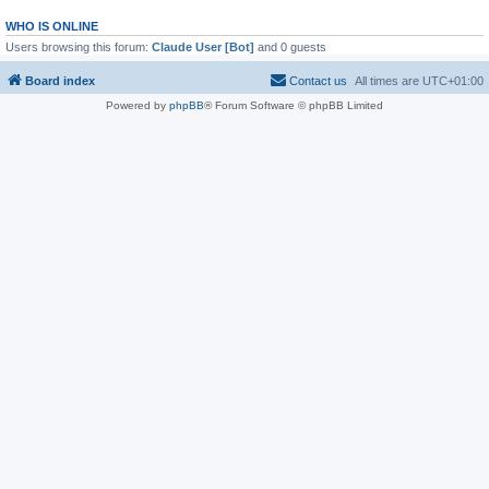
WHO IS ONLINE
Users browsing this forum:
Claude User [Bot]
and 0 guests
Board index
Contact us
All times are
UTC+01:00
Powered by
phpBB
® Forum Software © phpBB Limited