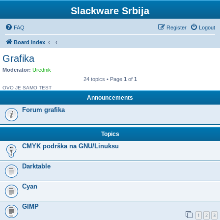
Slackware Srbija
FAQ
Register
Logout
Board index
Grafika
Moderator:
Urednik
24 topics • Page
1
of
1
OVO JE SAMO TEST
Announcements
Forum grafika
Topics
CMYK podrška na GNU/Linuksu
Darktable
Cyan
GIMP
1
2
3