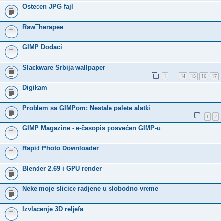
Ostecen JPG fajl
RawTherapee
GIMP Dodaci
Slackware Srbija wallpaper
1
14
15
16
17
…
Digikam
Problem sa GIMPom: Nestale palete alatki
1
2
GIMP Magazine - e-časopis posvećen GIMP-u
Rapid Photo Downloader
Blender 2.69 i GPU render
Neke moje slicice radjene u slobodno vreme
Izvlacenje 3D reljefa