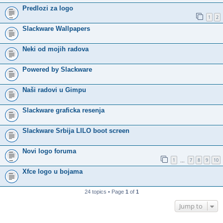
Predlozi za logo
1
2
Slackware Wallpapers
Neki od mojih radova
Powered by Slackware
Naši radovi u Gimpu
Slackware graficka resenja
Slackware Srbija LILO boot screen
Novi logo foruma
1
7
8
9
10
…
Xfce logo u bojama
24 topics • Page
1
of
1
Jump to