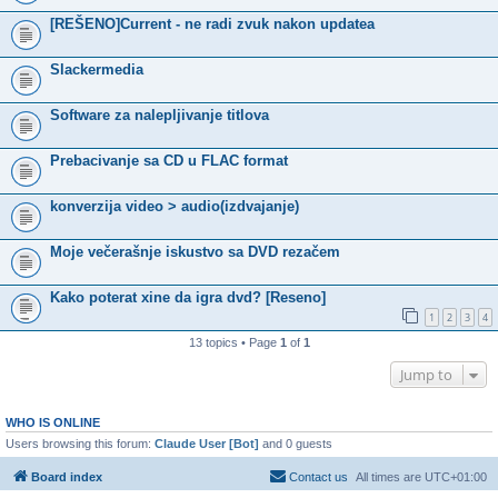
[REŠENO]Current - ne radi zvuk nakon updatea
Slackermedia
Software za nalepljivanje titlova
Prebacivanje sa CD u FLAC format
konverzija video > audio(izdvajanje)
Moje večerašnje iskustvo sa DVD rezačem
Kako poterat xine da igra dvd? [Reseno]
1
2
3
4
13 topics • Page
1
of
1
Jump to
WHO IS ONLINE
Users browsing this forum:
Claude User [Bot]
and 0 guests
Board index
Contact us
All times are
UTC+01:00