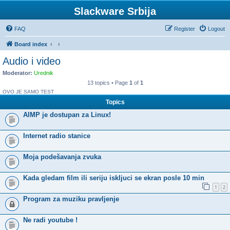
Slackware Srbija
FAQ
Register
Logout
Board index
Audio i video
Moderator:
Urednik
13 topics • Page
1
of
1
OVO JE SAMO TEST
Topics
AIMP je dostupan za Linux!
Internet radio stanice
Moja podešavanja zvuka
Kada gledam film ili seriju iskljuci se ekran posle 10 min
1
2
Program za muziku pravljenje
Ne radi youtube !