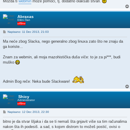
Možda ti
webmin
može pomoći, tj. dodatno olakšati stvari.
Abraxas
Elitni član
offline
P
Napisano: 11 Dec 2013, 21:03
o
s
Ma neće zbog Slacka, nego generalno zbog linuxa zato što ne znaju da
t
ga koriste...
Znam za webmin, ali moja mazohistička duša viče: to je za pi***, budi
muško
Admin Bog reče: Neka bude Slackware!
Shicy
Administrator
offline
P
Napisano: 12 Dec 2013, 22:30
o
s
bitno je da stvar šljaka i da se ti nemaš šta gnjavit više sa tim računalima
t
nakon šta ih podesiš. a sad, s kojom distrom to možeš postić, ovisi o