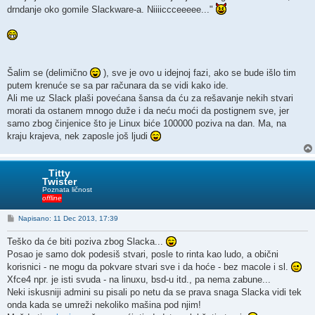
drndanje oko gomile Slackware-a. Niiiiccceeeee..."
Šalim se (delimično
), sve je ovo u idejnoj fazi, ako se bude išlo tim
putem krenuće se sa par računara da se vidi kako ide.
Ali me uz Slack plaši povećana šansa da ću za rešavanje nekih stvari
morati da ostanem mnogo duže i da neću moći da postignem sve, jer
samo zbog činjenice što je Linux biće 100000 poziva na dan. Ma, na
kraju krajeva, nek zaposle još ljudi
Titty
Twister
Poznata ličnost
offline
P
Napisano: 11 Dec 2013, 17:39
o
s
Teško da će biti poziva zbog Slacka...
t
Posao je samo dok podesiš stvari, posle to rinta kao ludo, a obični
korisnici - ne mogu da pokvare stvari sve i da hoće - bez macole i sl.
Xfce4 npr. je isti svuda - na linuxu, bsd-u itd., pa nema zabune...
Neki iskusniji admini su pisali po netu da se prava snaga Slacka vidi tek
onda kada se umreži nekoliko mašina pod njim!