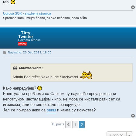
tebi
Udruga SOK - službena stranica
Spreman sam umrijeti časno, ali ako nečasno, onda ništa
Titty
Twister
Poznata ličnost
offline
P
Napisano: 20 Dec 2013, 18:05
o
s
t
Abraxas wrote:
Admin Bog reče: Neka bude Slackware!
Како напредујеш?
Евентуални проблеми са Слеком су најчешће проузроковани
непотпуном инсталацијом - нпр. не мора се инсталирати сет са
игрицама, али се све остало препоручује.
Јел се поиграо неко са
овим
и каква су искуства?
1
2
Previous
15 posts
Jump to