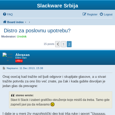
Slackware Srbija
FAQ
Register
Logout
Board index
Distro za poslovnu upotrebu?
Moderator:
Urednik
1
2
Previous
15 posts
Abraxas
Elitni član
offline
P
Napisano: 11 Dec 2013, 15:38
o
s
Onaj osećaj kad tražite od ljudi odgovor i skupljate glasove, a u stvari
t
tražite potvrdu za ono što već znate, pa čak i kada gubite dovoljan je
jedan glas da prevagne:
stereo wrote:
Stavi ti Slack i izaberi grafičko okruženje koje misliš da treba. Tamo gde
zapneš javi pa da rešavamo
I dalje je u meni živ mazohistički deo koji trlja ruke i govori "Uuuuuuu,