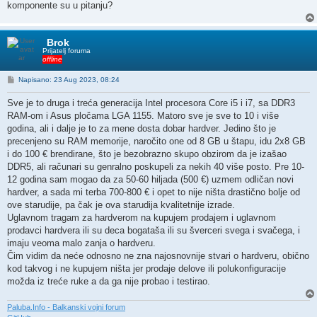
komponente su u pitanju?
Brok
Prijatelj foruma
offline
P
Napisano: 23 Aug 2023, 08:24
o
s
Sve je to druga i treća generacija Intel procesora Core i5 i i7, sa DDR3
t
RAM-om i Asus pločama LGA 1155. Matoro sve je sve to 10 i više
godina, ali i dalje je to za mene dosta dobar hardver. Jedino što je
precenjeno su RAM memorije, naročito one od 8 GB u štapu, idu 2x8 GB
i do 100 € brendirane, što je bezobrazno skupo obzirom da je izašao
DDR5, ali računari su genralno poskupeli za nekih 40 više posto. Pre 10-
12 godina sam mogao da za 50-60 hiljada (500 €) uzmem odličan novi
hardver, a sada mi terba 700-800 € i opet to nije ništa drastično bolje od
ove starudije, pa čak je ova starudija kvalitetnije izrade.
Uglavnom tragam za hardverom na kupujem prodajem i uglavnom
prodavci hardvera ili su deca bogataša ili su šverceri svega i svačega, i
imaju veoma malo zanja o hardveru.
Čim vidim da neće odnosno ne zna najosnovnije stvari o hardveru, obično
kod takvog i ne kupujem ništa jer prodaje delove ili polukonfiguracije
možda iz treće ruke a da ga nije probao i testirao.
Paluba.Info - Balkanski vojni forum