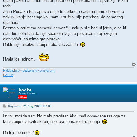
spam paket i anti humanizer paket oba podešena na "najstrožiji" režim
rada.
Zna i Peca za to, zapravo on je to i otkrio, i sada moramo da vršimo
zakupljivanje hostinga koji nam u suštini nije potreban, da nema tog
spamera.
Bezmalo koristimo nameski server čiji zakup nije baš ni jeftin, a ne bi
nam bio potreban da nije spamera koji se provukao i koji svojom
aktivnošću zauzima gro protoka.
Dakle nije nikakva zloupotreba već zaštita.
Hvala još jednom.
Paluba.Info - Balkanski vojni forum
GitHub
bocke
Administrator
offline
P
Napisano: 21 Aug 2023, 07:00
o
s
Izvini, možda sam bio malo preoštar. Ako imaš opravdane razloge za
t
korišćenje ovakvih skripti, nije loše to navesti u pitanju.
Da li je pomoglo?