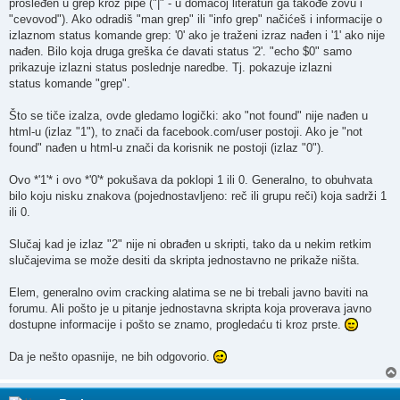
prosleđen u grep kroz pipe ("|" - u domaćoj literaturi ga takođe zovu i
"cevovod"). Ako odradiš "man grep" ili "info grep" načićeš i informacije o
izlaznom status komande grep: '0' ako je traženi izraz nađen i '1' ako nije
nađen. Bilo koja druga greška će davati status '2'. "echo $0" samo
prikazuje izlazni status poslednje naredbe. Tj. pokazuje izlazni
status komande "grep".
Što se tiče izalza, ovde gledamo logički: ako "not found" nije nađen u
html-u (izlaz "1"), to znači da facebook.com/user postoji. Ako je "not
found" nađen u html-u znači da korisnik ne postoji (izlaz "0").
Ovo *'1'* i ovo *'0'* pokušava da poklopi 1 ili 0. Generalno, to obuhvata
bilo koju nisku znakova (pojednostavljeno: reč ili grupu reči) koja sadrži 1
ili 0.
Slučaj kad je izlaz "2" nije ni obrađen u skripti, tako da u nekim retkim
slučajevima se može desiti da skripta jednostavno ne prikaže ništa.
Elem, generalno ovim cracking alatima se ne bi trebali javno baviti na
forumu. Ali pošto je u pitanje jednostavna skripta koja proverava javno
dostupne informacije i pošto se znamo, progledaću ti kroz prste.
Da je nešto opasnije, ne bih odgovorio.