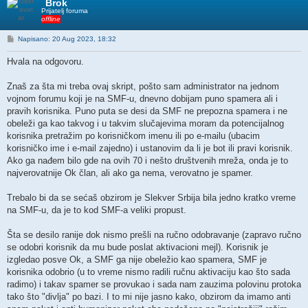
Brok
Prijatelj foruma
offline
P
Napisano: 20 Aug 2023, 18:32
o
s
Hvala na odgovoru.
t
Znaš za šta mi treba ovaj skript, pošto sam administrator na jednom
vojnom forumu koji je na SMF-u, dnevno dobijam puno spamera ali i
pravih korisnika. Puno puta se desi da SMF ne prepozna spamera i ne
obeleži ga kao takvog i u takvim slučajevima moram da potencijalnog
korisnika pretražim po korisničkom imenu ili po e-mailu (ubacim
korisničko ime i e-mail zajedno) i ustanovim da li je bot ili pravi korisnik.
Ako ga nađem bilo gde na ovih 70 i nešto društvenih mreža, onda je to
najverovatnije Ok član, ali ako ga nema, verovatno je spamer.
Trebalo bi da se sećaš obzirom je Slekver Srbija bila jedno kratko vreme
na SMF-u, da je to kod SMF-a veliki propust.
Šta se desilo ranije dok nismo prešli na ručno odobravanje (zapravo ručno
se odobri korisnik da mu bude poslat aktivacioni mejl). Korisnik je
izgledao posve Ok, a SMF ga nije obeležio kao spamera, SMF je
korisnika odobrio (u to vreme nismo radili ručnu aktivaciju kao što sada
radimo) i takav spamer se provukao i sada nam zauzima polovinu protoka
tako što "divlja" po bazi. I to mi nije jasno kako, obzirom da imamo anti