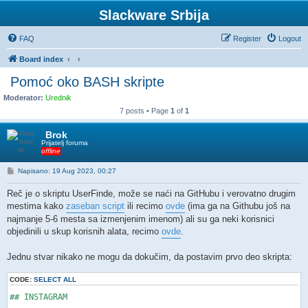
Slackware Srbija
FAQ
Register
Logout
Board index
Pomoć oko BASH skripte
Moderator:
Urednik
7 posts • Page
1
of
1
Brok
Prijatelj foruma
offline
P
Napisano: 19 Aug 2023, 00:27
o
s
Reč je o skriptu UserFinde, može se naći na GitHubu i verovatno drugim
t
mestima kako
zaseban script
ili recimo
ovde
(ima ga na Githubu još na
najmanje 5-6 mesta sa izmenjenim imenom) ali su ga neki korisnici
objedinili u skup korisnih alata, recimo
ovde
.
Jednu stvar nikako ne mogu da dokučim, da postavim prvo deo skripta:
CODE:
SELECT ALL
## INSTAGRAM
