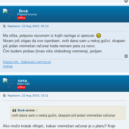
Brok
Prijatelj foruma
offline
P
Napisano: 22 Aug 2023, 05:13
o
s
Ma ništa, potpuno razumem iz kojih razloga si oprezan.
t
Nisam još stigao da sve isprobam, ovih dana sam u nekoj gužvi, skapam
još jedan vremešan računar kada nemam para za novo.
Čim budem probao (imao više slobodnog vremena), javljam.
Paluba.Info - Balkanski vojni forum
GitHub
sasa_
Elitni član
offline
P
Napisano: 22 Aug 2023, 15:11
o
s
t
Brok
wrote:
↑
ovih dana sam u nekoj gužvi, skapam još jedan vremešan računar
Ako može kratak oftopic, kakav vremešan računar je u planu? Koje