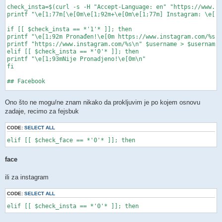
check_insta=$(curl -s -H "Accept-Language: en" "https://www.in
printf "\e[1;77m[\e[0m\e[1;92m+\e[0m\e[1;77m] Instagram: \e[0m
if [[ $check_insta == *'1'* ]]; then

printf "\e[1;92m Pronađen!\e[0m https://www.instagram.com/%s\n
printf "https://www.instagram.com/%s\n" $username > $username.
elif [[ $check_insta == *'0'* ]]; then

printf "\e[1;93mNije Pronadjeno!\e[0m\n"

fi

## Facebook

printf "\e[1;77m[\e[0m\e[1;92m+\e[0m\e[1;77m] Facebook: \e[0m"

Ono što ne mogu/ne znam nikako da prokljuvim je po kojem osnovu
check_face=$(curl -s "https://www.facebook.com/$username" -L -
zadaje, recimo za fejsbuk
if [[ $check_face == *'1'* ]]; then

CODE:
SELECT ALL
printf "\e[1;92m Pronađen!\e[0m https://www.facebook.com/%s\n"
elif [[ $check_face == *'0'* ]]; then
printf "https://www.facebook.com/%s\n" $username >> $username.
elif [[ $check_face == *'0'* ]]; then

printf "\e[1;93mNije Pronađen!\e[0m\n"

face
fi

ili za instagram
## TWITTER 

printf "\e[1;77m[\e[0m\e[1;92m+\e[0m\e[1;77m] Twitter: \e[0m"

CODE:
SELECT ALL
check_twitter=$(curl -s "https://www.twitter.com/$username" -L
elif [[ $check_insta == *'0'* ]]; then