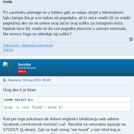
if [[ $check_twitter == *'1'* ]]; then

insta
printf "\e[1;92m Pronađen!\e[0m https://www.twitter.com/%s\n" 
printf "https://www.twitter.com/%s\n" $username >> $username.t
Po završetku pretrage on u folderu gde se nalazi skript u tekstualnom
elif [[ $check_twitter == *'0'* ]]; then

fajlu šampa šta je sve našao od pogodaka, ali to neće uraditi (ili će uraditi
printf "\e[1;93mNije Pronađen!\e[0m\n"

fi
pogrešno) ako se ne unese ovaj tačno ovaj sufiks za instagram-insta,
fejsbuk-face itd, mada on da sve pogodke precizno u samom terminalu.
Na osnovu čega se određuje taj sufiks?
Paluba.Info - Balkanski vojni forum
GitHub
bocke
Administrator
offline
P
Napisano: 19 Aug 2023, 08:49
o
s
Ovaj deo ti je bitan:
t
CODE:
SELECT ALL
grep -o 'not found'; echo $?
Kod pre toga pokušava da dobavi englesku lokalizaciju web adrese
facebook.com/korisnik koristeći curl. Rezultat se verovatno ispisuje na
STDOUT (tj ekran). Zati se traži string "not found" u tom html koji je