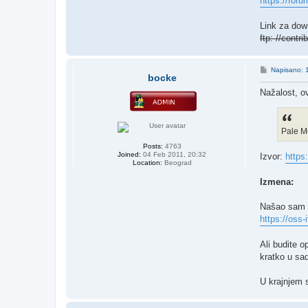
https://for
Link za dow
ftp: //contr
P
Napisano: 
bocke
o
s
Nažalost, o
t
Pale M
Posts:
4763
Joined:
04 Feb 2011, 20:32
Izvor:
https
Location:
Beograd
Izmena:
Našao sam k
https://oss-
Ali budite o
kratko u sad
U krajnjem 