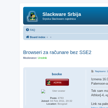
Slackware Srbija
Srpska Slackware zajednica
FAQ
Board index
Browseri za računare bez SSE2
Moderator:
Urednik
P
Napisano: 
bocke
o
s
Izmena 16.0
t
Palemoon-a 
Tek sam mal
Athlon[-4,-x
Posts:
4763
Joined:
04 Feb 2011, 20:32
Link na pal
Location:
Beograd