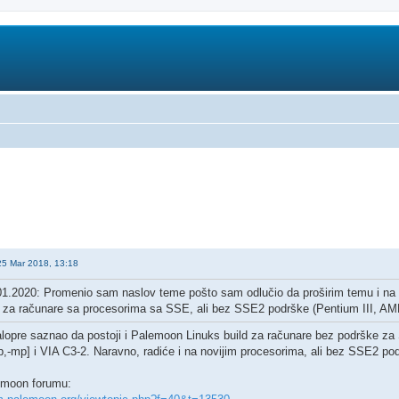
25 Mar 2018, 13:18
1.2020: Promenio sam naslov teme pošto sam odlučio da proširim temu i na d
za računare sa procesorima sa SSE, ali bez SSE2 podrške (Pentium III, AMD 
opre saznao da postoji i Palemoon Linuks build za računare bez podrške za S
p,-mp] i VIA C3-2. Naravno, radiće i na novijim procesorima, ali bez SSE2 po
emoon forumu: