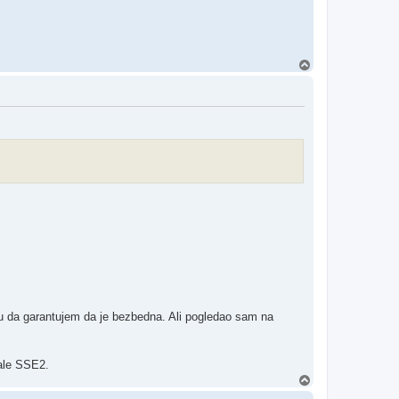
T
o
p
mogu da garantujem da je bezbedna. Ali pogledao sam na
vale SSE2.
T
o