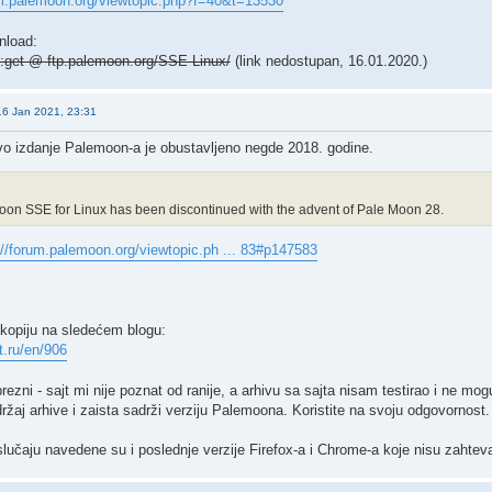
um.palemoon.org/viewtopic.php?f=40&t=13530
nload:
ib:get @ ftp.palemoon.org/SSE-Linux/
(link nedostupan, 16.01.2020.)
16 Jan 2021, 23:31
vo izdanje Palemoon-a je obustavljeno negde 2018. godine.
oon SSE for Linux has been discontinued with the advent of Pale Moon 28.
://forum.palemoon.org/viewtopic.ph ... 83#p147583
opiju na sledećem blogu:
it.ru/en/906
prezni - sajt mi nije poznat od ranije, a arhivu sa sajta nisam testirao i ne 
ržaj arhive i zaista sadrži verziju Palemoona. Koristite na svoju odgovornost.
slučaju navedene su i poslednje verzije Firefox-a i Chrome-a koje nisu zahte