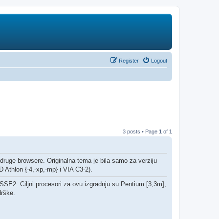
Register
Logout
3 posts • Page
1
of
1
ruge browsere. Originalna tema je bila samo za verziju
Athlon {-4,-xp,-mp} i VIA C3-2).
SE2. Ciljni procesori za ovu izgradnju su Pentium [3,3m],
drške.